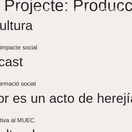
 Projecte:
Producc
Som
Serveis
Projectes
Actualitat
ultura
impacte social
cast
ormació social
r es un acto de herejí
ctiva al MUEC.