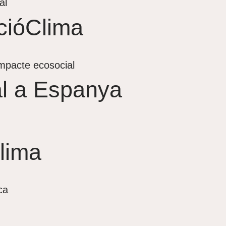
al
cióClima
impacte ecosocial
ial a Espanya
lima
ca