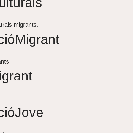
lturals
urals migrants.
cióMigrant
ants
igrant
cióJove