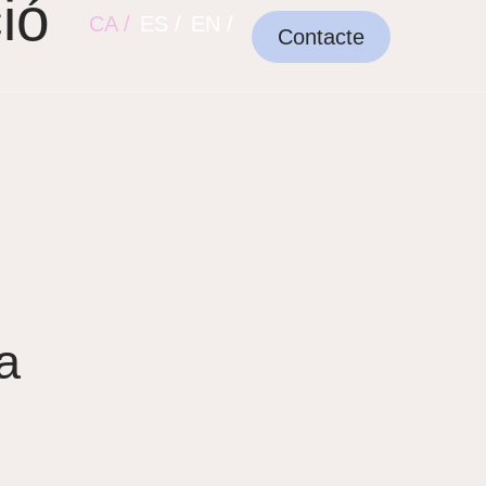
ió
CA /
ES /
EN /
Contacte
a