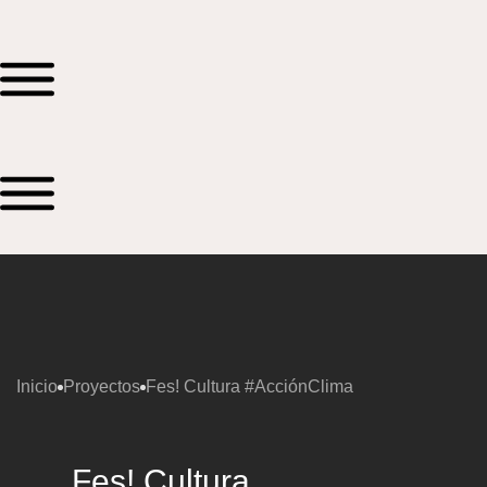
Inicio
Proyectos
Fes! Cultura #AcciónClima
Fes! Cultura