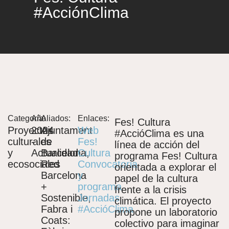
#AcciónClima
Categoría
Año
Aliados:
Enlaces:
Fes! Cultura
Proyectos
2024
Ajuntament
Web
#AccióClima es una
culturales
-
de
Fes!
línea de acción del
y
Actualidad
Barcelona,
Cultura
programa Fes! Cultura
ecosociales
Red
Convocatoria
orientada a explorar el
Barcelona
y
papel de la cultura
+
programa
frente a la crisis
Sostenible,
Jornadas
climática. El proyecto
Fabra i
#AccióClima
propone un laboratorio
Coats:
colectivo para imaginar