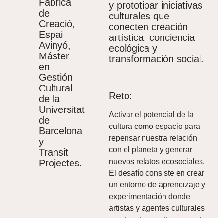
Fàbrica
y prototipar iniciativas
de
culturales que
Creació,
conecten creación
Espai
artística, conciencia
Avinyó,
ecológica y
Máster
transformación social.
en
Gestión
Cultural
Reto:
de la
Universitat
Activar el potencial de la
de
cultura como espacio para
Barcelona
repensar nuestra relación
y
con el planeta y generar
Transit
nuevos relatos ecosociales.
Projectes.
El desafío consiste en crear
un entorno de aprendizaje y
experimentación donde
artistas y agentes culturales