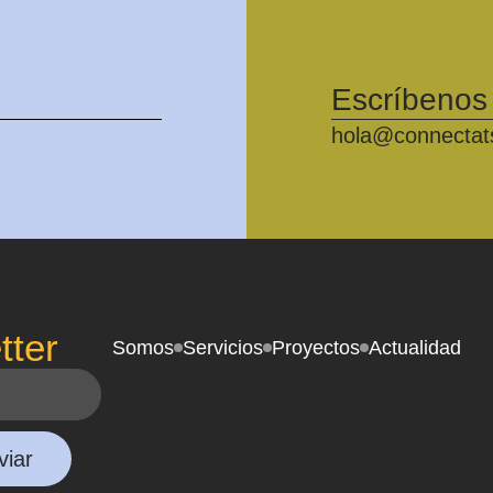
Escríbenos
hola@connectat
tter
Somos
Servicios
Proyectos
Actualidad
viar