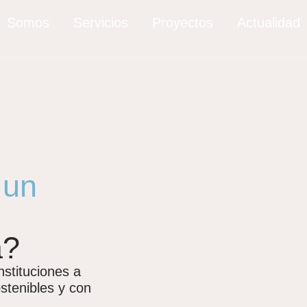
Somos
Servicios
Proyectos
Actualidad
,
un
a?
stituciones a
ostenibles y con