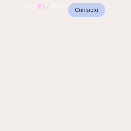
CA /
ES /
EN /
Contacto